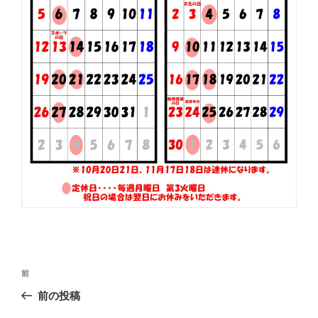
投
前
前
稿
の
前の投稿
ナ
投