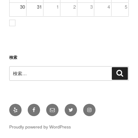
30
31
1
2
3
4
5
検索
検
検
索
索:
Yelp
Facebook
メ
Twitter
Instagram
ー
ル
Proudly powered by WordPress