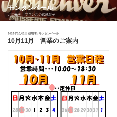
コ
モンタンベール
ン
北広島発、フランスの伝統菓子
テ
ン
ツ
投
2025年10月2日
投稿者:
モンタンベール
へ
稿
10月11月 営業のご案内
ス
日:
キ
ッ
プ