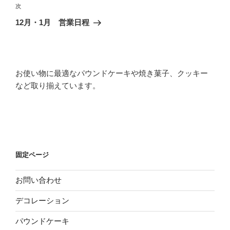
ビ
稿
次
次
ゲ
の
12月・1月 営業日程
投
ー
稿
シ
ョ
お使い物に最適なパウンドケーキや焼き菓子、クッキー
ン
など取り揃えています。
固定ページ
お問い合わせ
デコレーション
パウンドケーキ